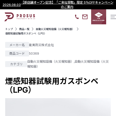
【新店舗オープン記念】「ご来社受取」限定 5％OFFキャンペーン
2026.08.03
のご案内
THE
PROSUS SHOP
トップ
商品一覧
自動火災報知設備（火災報知器）
煙感知器試験用ガスボンベ（LPG）
メーカー名
能美防災株式会社
商品コード
50369
自動火災報知設備（火災報知器）
,
自動火災報知設備（火災
カテゴリ
報知器）
煙感知器試験用ガスボンベ
（LPG）