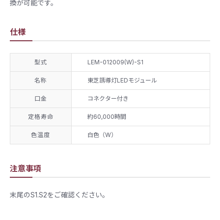
換が可能です。
仕様
型式
LEM-012009(W)-S1
名称
東芝誘導灯LEDモジュール
口金
コネクター付き
定格寿命
​約60,000時間
色温度
白色（W）
注意事項
末尾のS1.S2をご確認ください。