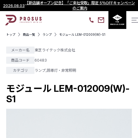
【新店舗オープン記念】「ご来社受取」限定 5％OFFキャンペーン
2026.08.03
のご案内
THE
PROSUS SHOP
トップ
商品一覧
ランプ
モジュール LEM-012009(W)-S1
メーカー名
東芝ライテック株式会社
商品コード
60483
カテゴリ
ランプ
,
誘導灯・非常照明
モジュール LEM-012009(W)-
S1