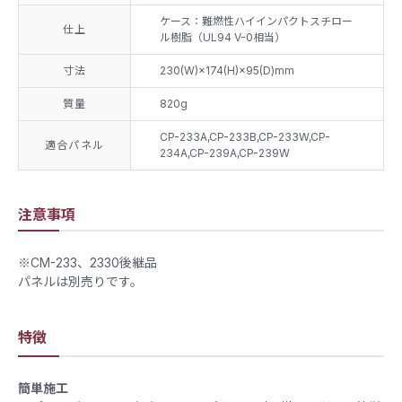
ケース：難燃性ハイインパクトスチロー
仕上
ル樹脂（UL94 V-0相当）
寸法
​230(W)×174(H)×95(D)mm
質量
​820g
CP-233A,CP-233B,CP-233W,CP-
適合パネル
234A,CP-239A,CP-239W
注意事項
※CM-233、2330後継品
パネルは別売りです。
特徴
簡単施工