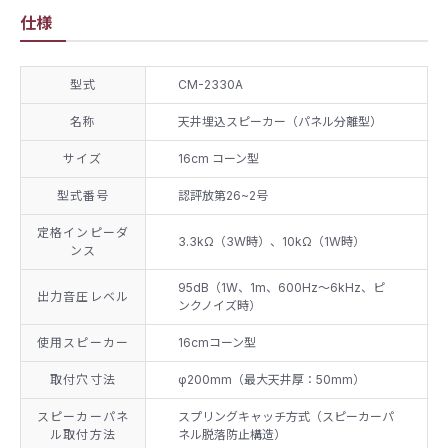
仕様
型式
CM-2330A
名称
天井埋込スピーカー（パネル分離型）
サイズ
16cm コーン型
型式番号
認評放第26~2号
定格インピーダ
​3.3kΩ（3W時）、10kΩ（1W時）
ンス
95dB（1W、1m、600Hz～6kHz、ピ
出力音圧レベル
ンクノイズ時）
使用スピーカー
​16cmコーン型
取付穴寸法
​φ200mm（最大天井厚：50mm）
スピーカーパネ
スプリングキャッチ方式（スピーカーパ
ル取付方法
ネル脱落防止構造）