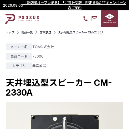
【新店舗オープン記念】「ご来社受取」限定 5％OFFキャンペーン
2026.08.03
のご案内
THE
PROSUS SHOP
トップ
商品一覧
非常放送
天井埋込型スピーカー CM-2330A
メーカー名
TOA株式会社
商品コード
75006
カテゴリ
非常放送
天井埋込型スピーカー CM-
2330A