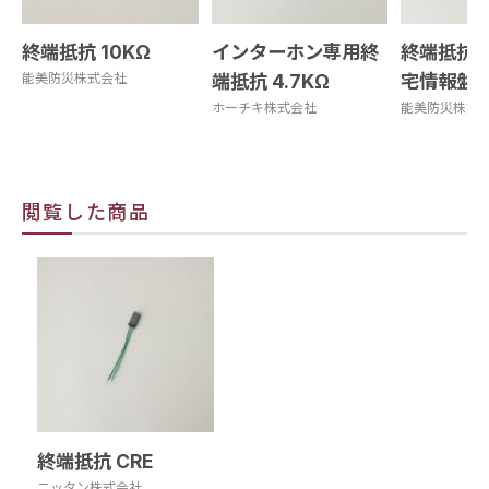
終端抵抗 10KΩ
インターホン専用終
終端抵抗 4
能美防災株式会社
端抵抗 4.7KΩ
宅情報盤
ホーチキ株式会社
能美防災株式
閲覧した商品
終端抵抗 CRE
ニッタン株式会社