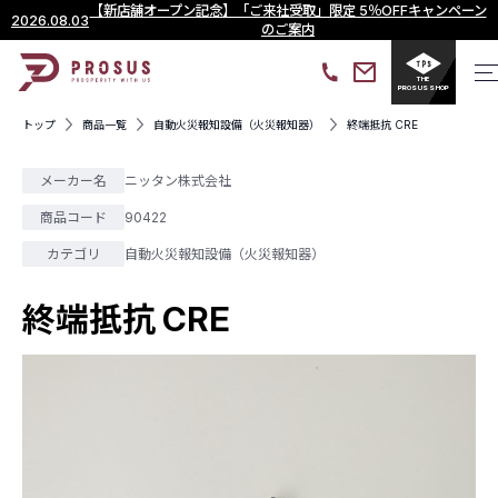
【新店舗オープン記念】「ご来社受取」限定 5％OFFキャンペーン
2026.08.03
のご案内
THE
PROSUS SHOP
トップ
商品一覧
自動火災報知設備（火災報知器）
終端抵抗 CRE
メーカー名
ニッタン株式会社
商品コード
90422
カテゴリ
自動火災報知設備（火災報知器）
終端抵抗 CRE